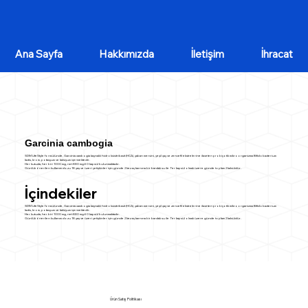
Ana Sayfa
Hakkımızda
İletişim
İhracat
Garcinia cambogia
SDM LifeStyle formülünde, Garcinia cambogia kaynaklı hidroksisitrik asit (HCA), yaban mersini, yeşil çay ve zencefil ekstrelerine ilaveten probiyotik mikroorganizma Bifidobacterium
lactis, krom, potasyum ve kalsiyum içermektedir.
Her kutuda, her biri 1000 mg, net 880 mg 60 kapsül bulunmaktadır.
Günlük önerilen kullanım dozu 18 yaş ve üzeri yetişkinler için günde 2 kez aç karnına bir bardak su ile 1’er kapsül olmak üzere günde toplam 2 kalsüldür.
İçindekiler
SDM LifeStyle formülünde, Garcinia cambogia kaynaklı hidroksisitrik asit (HCA), yaban mersini, yeşil çay ve zencefil ekstrelerine ilaveten probiyotik mikroorganizma Bifidobacterium
lactis, krom, potasyum ve kalsiyum içermektedir.
Her kutuda, her biri 1000 mg, net 880 mg 60 kapsül bulunmaktadır.
Günlük önerilen kullanım dozu 18 yaş ve üzeri yetişkinler için günde 2 kez aç karnına bir bardak su ile 1’er kapsül olmak üzere günde toplam 2 kalsüldür.
Ürün Satış Politikası