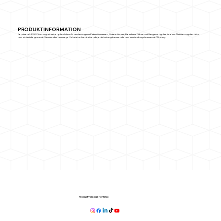
PRODUKTINFORMATION
Foncitrenal 4000 Plus sorgt mit seiner pflanzlichen Formulierung aus Petersiliensamen, Crateva Nurvala, Boerhavia Diffusa und Bergenia Ligulata für eine Alkalisierung des Urins
und schützt die gesunde Struktur der Harnwege. Es hat eine harntreibende, entzündungshemmende und entzündungshemmende Wirkung.
Produktverkaufsrichtlinie