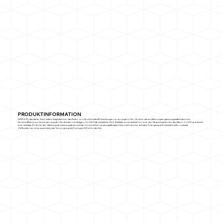
PRODUKTINFORMATION
SDM Q-10, das starke Antioxidans. trägt dazu bei, das Risiko von Herz-Kreislauf-Erkrankungen zu verringern; Der Verzehr dieses Nahrungsergänzungsmittels kann bei
Herzinsuffizienz zur Verbesserung der Herzfunktion beitragen. CoQ10 hilft, schädliche freie Radikale zu neutralisieren, eine der Hauptursachen für das Altern. CoQ10 spielt auch
eine wichtige Rolle bei der Stärkung des Immunsystems und der körperlichen Leistungsfähigkeit. Da es sich um eine zelluläre Energiequelle handelt, ist für optimale
Zellfunktionen eine ausreichende Versorgung mit Coenzym Q10 erforderlich.