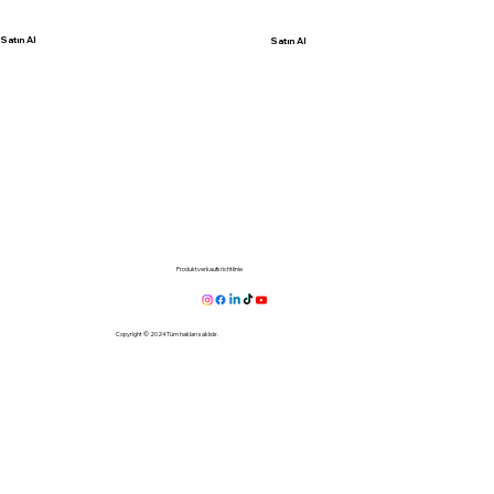
Satın Al
Satın Al
Produktverkaufsrichtlinie
Copyright © 2024 Tüm hakları saklıdır.