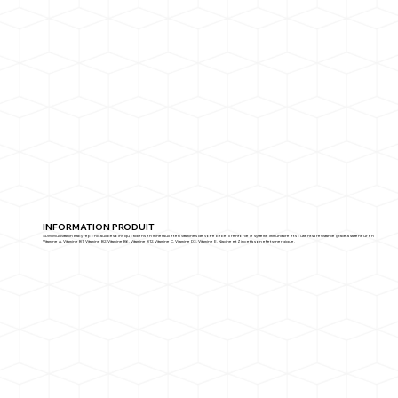
INFORMATION PRODUIT
SDM Multivitamin Baby répond aux besoins quotidiens en minéraux et en vitamines de votre bébé. Il renforce le système immunitaire et soutient sa résistance grâce à sa teneur en
Vitamine A, Vitamine B1, Vitamine B2, Vitamine B6, Vitamine B12, Vitamine C, Vitamine D3, Vitamine E, Niacine et Zinc et à son effet synergique.