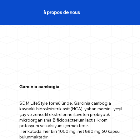
à propos de nous
Garcinia cambogia
SDM LifeStyle formülünde, Garcinia cambogia
kaynaklı hidroksisitrik asit (HCA), yaban mersini, yeşil
çay ve zencefil ekstrelerine ilaveten probiyotik
mikroorganizma Bifidobacterium lactis, krom,
potasyum ve kalsiyum içermektedir.
Her kutuda, her biri 1000 mg, net 880 mg 60 kapsül
bulunmaktadır.