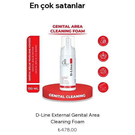
M
En çok satanlar
i
l
i
l
i
t
r
e
b
a
ş
ı
n
a
₺
5
4
9
,
0
0
Hızlı Bakış
D-Line External Genital Area
Cleaning Foam
Fiyat
₺478,00