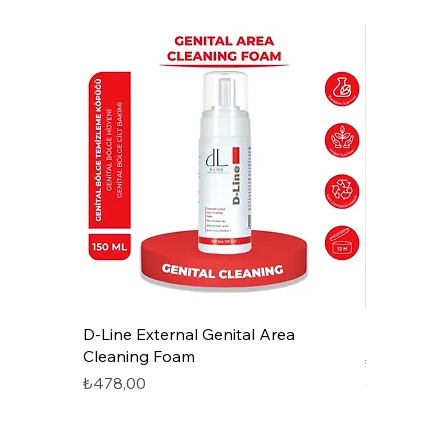
Hızlı Bakış
D-Line External Genital Area
D-Line Bio
Cleaning Foam
Fiyat
₺549,00
Fiyat
₺478,00
₺549,00
/
30
3
0
0