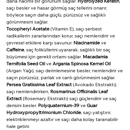
daha hacimli bir görünüm sağlar.
Hydrolyzed Keratin
,
saçı besler ve hasar görmüş saç tellerini onarır,
böylece saçın daha güçlü, pürüzsüz ve sağlıklı
görünmesini sağlar.
Tocopheryl Acetate
(Vitamin E), saçı serbest
radikallerin zararlarından korur, saçı nemlendirir ve
çevresel etkilere karşı savunur.
Niacinamide
ve
Caffeine
, saç foliküllerini uyararak, sağlıklı bir saç
büyümesi için gerekli ortamı sağlar.
Macadamia
Ternifolia Seed Oil
ve
Argania Spinosa Kernel Oil
(Argan Yağı), saçı derinlemesine besler, nemlendirir ve
saçın pürüzsüz, parlak ve canlı görünmesini sağlar.
Persea Gratissima Leaf Extract
(Avokado Ekstraktı),
saçı nemlendirirken,
Rosmarinus Officinalis Leaf
Extract
(Rosemary Ekstraktı) saçı güçlendirir ve saç
derisini besler.
Polyquaternium-39
ve
Guar
Hydroxypropyltrimonium Chloride
, saçı yatıştırır,
elektriklenmeyi azaltır ve saçı daha kolay taranabilir
hale getirir.