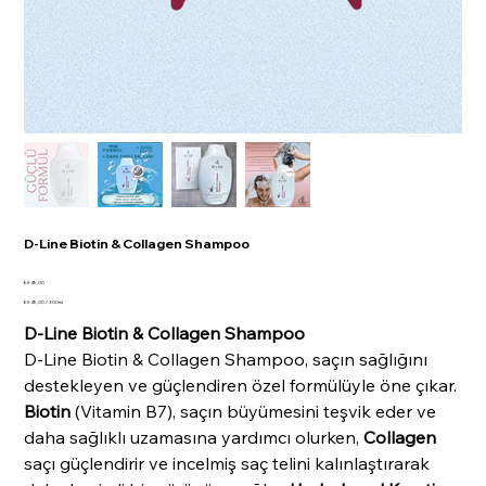
D-Line Biotin & Collagen Shampoo
Fiyat
₺549,00
300
₺549,00 / 300ml
Mililitre
başına
D-Line Biotin & Collagen Shampoo
₺549,00
D-Line Biotin & Collagen Shampoo, saçın sağlığını
destekleyen ve güçlendiren özel formülüyle öne çıkar.
Biotin
(Vitamin B7), saçın büyümesini teşvik eder ve
daha sağlıklı uzamasına yardımcı olurken,
Collagen
saçı güçlendirir ve incelmiş saç telini kalınlaştırarak