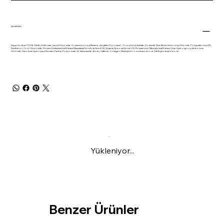
İçindekiler
Aqua, Sodium C14-16 Olefin Sulfonate, Lauryl Glucoside, Cocamidopropyl Betaine, Acrylates Copolymer, Tocopheryl Acetate, Cocamide Dea, Behentrimonium Chloride, Polyquaternium-39,
Panthenol, Coco-Glucoside, Persea Gratissima Leaf Extract, MacadamiaTernifolia Seed Oil, Argania Spinosa Kernel Oil, Rosmarinus Officinalis Leaf Extract, Guar Hydroxypropyltrimonium
Chloride, Citric Acid, Hydrolyzed Keratin, Parfum, Polysorbate 20, Niacinamide, Biotin, Caffeine, Collagen, Methylchloroisothiazolinone, Methylisothiazolinone
Yükleniyor...
Benzer Ürünler