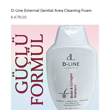
Hızlı Bakış
D-Line External Genital Area Cleaning Foam
Fiyat
₺478,00