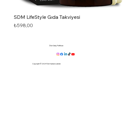
,
0
0
Hızlı Bakış
SDM LifeStyle Gıda Takviyesi
Fiyat
₺598,00
Ürün Satış Politikası
Copyright © 2024 Tüm hakları saklıdır.